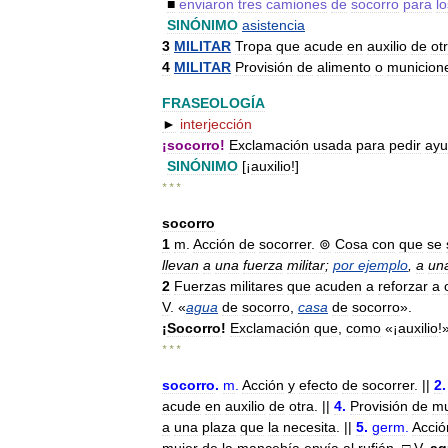
■
enviaron
tres
camiones
de
socorro
para
lo
SINÓNIMO
asistencia
3
MILITAR
Tropa
que
acude
en
auxilio
de
ot
4
MILITAR
Provisión
de
alimento
o
municion
FRASEOLOGÍA
►
interjección
¡
socorro
!
Exclamación
usada
para
pedir
ay
SINÓNIMO
[¡
auxilio
!]
* * *
socorro
1
m
.
Acción
de
socorrer
.
⊚
Cosa
con
que
se
llevan
a
una
fuerza
militar
;
por
ejemplo
,
a
un
2
Fuerzas
militares
que
acuden
a
reforzar
a
V
. «
agua
de
socorro
,
casa
de
socorro
».
¡
Socorro
!
Exclamación
que
,
como
«¡
auxilio
!
* * *
socorro
.
m
.
Acción
y
efecto
de
socorrer
. ||
2
.
acude
en
auxilio
de
otra
. ||
4
.
Provisión
de
mu
a
una
plaza
que
la
necesita
. ||
5
.
germ
.
Acció