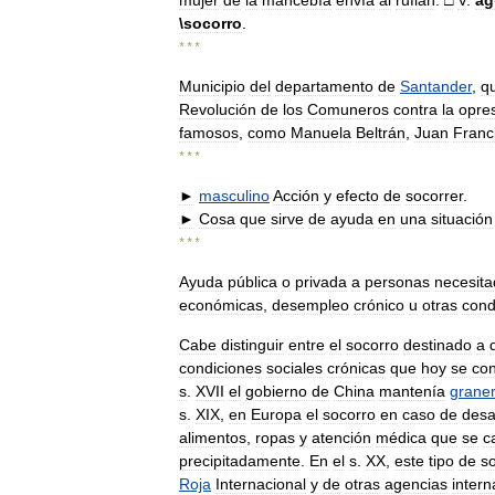
mujer
de
la
mancebía
envía
al
rufián
.
□
V
.
ag
\
socorro
.
* * *
Municipio
del
departamento
de
Santander
,
q
Revolución
de
los
Comuneros
contra
la
opre
famosos
,
como
Manuela
Beltrán
,
Juan
Franc
* * *
►
masculino
Acción
y
efecto
de
socorrer
.
►
Cosa
que
sirve
de
ayuda
en
una
situación
* * *
Ayuda
pública
o
privada
a
personas
necesit
económicas
,
desempleo
crónico
u
otras
cond
Cabe
distinguir
entre
el
socorro
destinado
a
condiciones
sociales
crónicas
que
hoy
se
co
s
.
XVII
el
gobierno
de
China
mantenía
grane
s
.
XIX
,
en
Europa
el
socorro
en
caso
de
desa
alimentos
,
ropas
y
atención
médica
que
se
c
precipitadamente
.
En
el
s
.
XX
,
este
tipo
de
s
Roja
Internacional
y
de
otras
agencias
intern