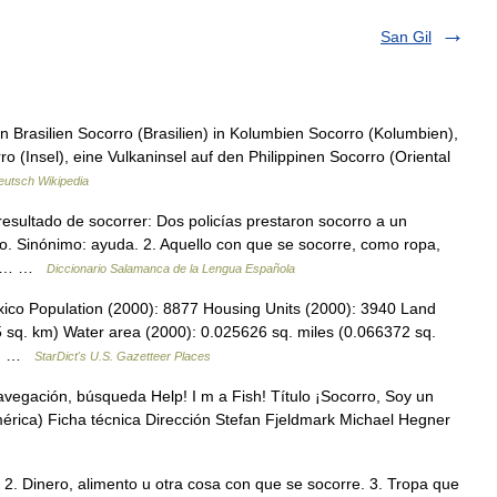
San Gil
 Brasilien Socorro (Brasilien) in Kolumbien Socorro (Kolumbien),
 (Insel), eine Vulkaninsel auf den Philippinen Socorro (Oriental
eutsch Wikipedia
esultado de socorrer: Dos policías prestaron socorro a un
ro. Sinónimo: ayuda. 2. Aquello con que se socorre, como ropa,
a la… …
Diccionario Salamanca de la Lengua Española
ico Population (2000): 8877 Housing Units (2000): 3940 Land
 sq. km) Water area (2000): 0.025626 sq. miles (0.066372 sq.
es… …
StarDict's U.S. Gazetteer Places
avegación, búsqueda Help! I m a Fish! Título ¡Socorro, Soy un
ica) Ficha técnica Dirección Stefan Fjeldmark Michael Hegner
 2. Dinero, alimento u otra cosa con que se socorre. 3. Tropa que