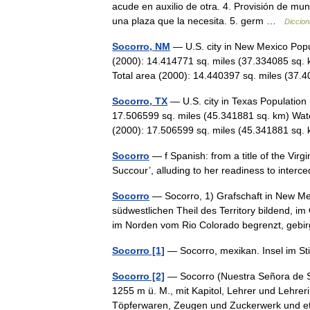
acude en auxilio de otra. 4. Provisión de mu
una plaza que la necesita. 5. germ …
Diccion
Socorro, NM
— U.S. city in New Mexico Popu
(2000): 14.414771 sq. miles (37.334085 sq. 
Total area (2000): 14.440397 sq. miles (3
Socorro, TX
— U.S. city in Texas Population
17.506599 sq. miles (45.341881 sq. km) Wate
(2000): 17.506599 sq. miles (45.341881 s
Socorro
— f Spanish: from a title of the Vir
Succour’, alluding to her readiness to inter
Socorro
— Socorro, 1) Grafschaft in New Me
südwestlichen Theil des Territory bildend, i
im Norden vom Rio Colorado begrenzt, ge
Socorro [1]
— Socorro, mexikan. Insel im St
Socorro [2]
— Socorro (Nuestra Señora de S.
1255 m ü. M., mit Kapitol, Lehrer und Lehre
Töpferwaren, Zeugen und Zuckerwerk und