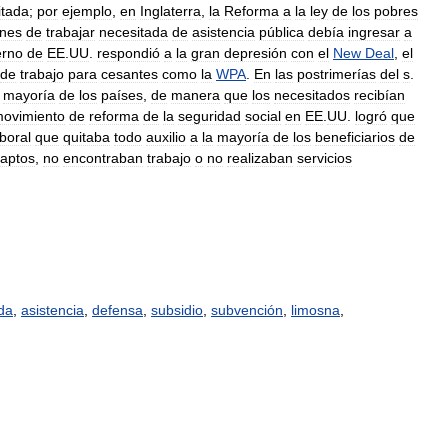
itada
;
por
ejemplo
,
en
Inglaterra
,
la
Reforma
a
la
ley
de
los
pobres
ones
de
trabajar
necesitada
de
asistencia
pública
debía
ingresar
a
erno
de
EE
.
UU
.
respondió
a
la
gran
depresión
con
el
New
Deal
,
el
de
trabajo
para
cesantes
como
la
WPA
.
En
las
postrimerías
del
s
.
mayoría
de
los
países
,
de
manera
que
los
necesitados
recibían
ovimiento
de
reforma
de
la
seguridad
social
en
EE
.
UU
.
logró
que
aboral
que
quitaba
todo
auxilio
a
la
mayoría
de
los
beneficiarios
de
aptos
,
no
encontraban
trabajo
o
no
realizaban
servicios
da
,
asistencia
,
defensa
,
subsidio
,
subvención
,
limosna
,