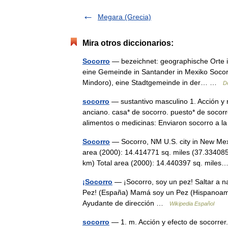
Megara (Grecia)
Mira otros diccionarios:
Socorro
— bezeichnet: geographische Orte in
eine Gemeinde in Santander in Mexiko Socorro
Mindoro), eine Stadtgemeinde in der… …
D
socorro
— sustantivo masculino 1. Acción y r
anciano. casa* de socorro. puesto* de socor
alimentos o medicinas: Enviaron socorro 
Socorro
— Socorro, NM U.S. city in New Mex
area (2000): 14.414771 sq. miles (37.334085
km) Total area (2000): 14.440397 sq. mil
¡Socorro
— ¡Socorro, soy un pez! Saltar a n
Pez! (España) Mamá soy un Pez (Hispanoamér
Ayudante de dirección …
Wikipedia Español
socorro
— 1. m. Acción y efecto de socorrer.