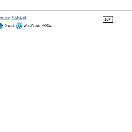
técnico
,
Publicidad
18+
Drupal,
WordPress, MODx.