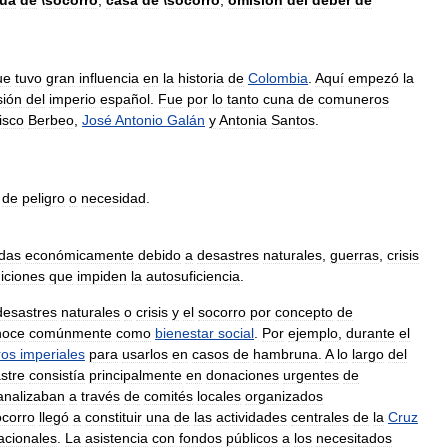
ua
de
\
socorro
,
casa
de
\
socorro
,
omisión
del
deber
de
ue
tuvo
gran
influencia
en
la
historia
de
Colombia
.
Aquí
empezó
la
sión
del
imperio
español
.
Fue
por
lo
tanto
cuna
de
comuneros
isco
Berbeo
,
José
Antonio
Galán
y
Antonia
Santos
.
de
peligro
o
necesidad
.
adas
económicamente
debido
a
desastres
naturales
,
guerras
,
crisis
iciones
que
impiden
la
autosuficiencia
.
desastres
naturales
o
crisis
y
el
socorro
por
concepto
de
noce
comúnmente
como
bienestar
social
.
Por
ejemplo
,
durante
el
ros
imperiales
para
usarlos
en
casos
de
hambruna
.
A
lo
largo
del
stre
consistía
principalmente
en
donaciones
urgentes
de
analizaban
a
través
de
comités
locales
organizados
ocorro
llegó
a
constituir
una
de
las
actividades
centrales
de
la
Cruz
acionales
.
La
asistencia
con
fondos
públicos
a
los
necesitados