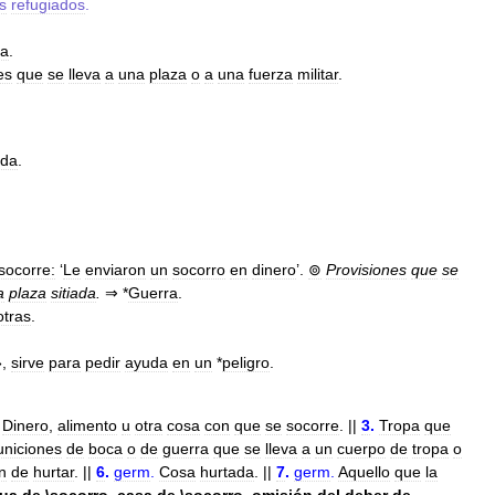
s
refugiados
.
ra
.
es
que
se
lleva
a
una
plaza
o
a
una
fuerza
militar
.
uda
.
socorre:
‘
Le
enviaron
un
socorro
en
dinero
’.
⊚
Provisiones
que
se
a
plaza
sitiada
.
⇒
*
Guerra
.
otras
.
»,
sirve
para
pedir
ayuda
en
un
*
peligro
.
Dinero
,
alimento
u
otra
cosa
con
que
se
socorre
. ||
3
.
Tropa
que
niciones
de
boca
o
de
guerra
que
se
lleva
a
un
cuerpo
de
tropa
o
n
de
hurtar
. ||
6
.
germ
.
Cosa
hurtada
. ||
7
.
germ
.
Aquello
que
la