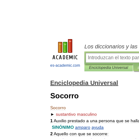
Los diccionarios y la
es-academic.com
Enciclopedia Universal
Enciclopedia Universal
Socorro
Socorro
►
sustantivo
masculino
1
Auxilio
prestado
a
una
persona
que
se
hall
SINÓNIMO
amparo
ayuda
2
Aquello
con
que
se
socorre: