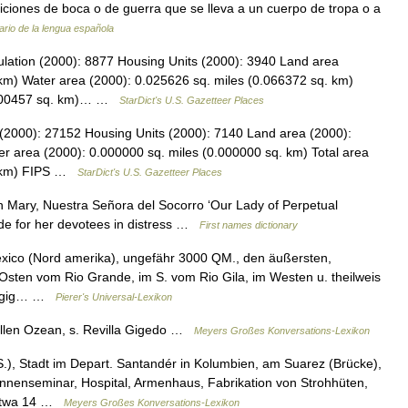
niciones de boca o de guerra que se lleva a un cuerpo de tropa o a
ario de la lengua española
lation (2000): 8877 Housing Units (2000): 3940 Land area
km) Water area (2000): 0.025626 sq. miles (0.066372 sq. km)
7.400457 sq. km)… …
StarDict's U.S. Gazetteer Places
 (2000): 27152 Housing Units (2000): 7140 Land area (2000):
r area (2000): 0.000000 sq. miles (0.000000 sq. km) Total area
q. km) FIPS …
StarDict's U.S. Gazetteer Places
gin Mary, Nuestra Señora del Socorro ‘Our Lady of Perpetual
cede for her devotees in distress …
First names dictionary
xico (Nord amerika), ungefähr 3000 QM., den äußersten,
m Osten vom Rio Grande, im S. vom Rio Gila, im Westen u. theilweis
birgig… …
Pierer's Universal-Lexikon
illen Ozean, s. Revilla Gigedo …
Meyers Großes Konversations-Lexikon
), Stadt im Depart. Santandér in Kolumbien, am Suarez (Brücke),
rinnenseminar, Hospital, Armenhaus, Fabrikation von Strohhüten,
 etwa 14 …
Meyers Großes Konversations-Lexikon