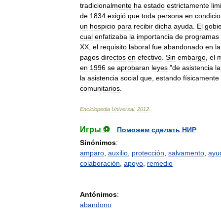
tradicionalmente
ha
estado
estrictamente
lim
de
1834
exigió
que
toda
persona
en
condici
un
hospicio
para
recibir
dicha
ayuda
.
El
gobi
cual
enfatizaba
la
importancia
de
programas
XX
,
el
requisito
laboral
fue
abandonado
en
la
pagos
directos
en
efectivo
.
Sin
embargo
,
el
m
en
1996
se
aprobaran
leyes
"
de
asistencia
l
la
asistencia
social
que
,
estando
físicamente
comunitarios
.
Enciclopedia
Universal
.
2012
.
Игры ⚽
Поможем сделать НИР
Sinónimos
:
amparo
,
auxilio
,
protección
,
salvamento
,
ayu
colaboración
,
apoyo
,
remedio
Antónimos
:
abandono